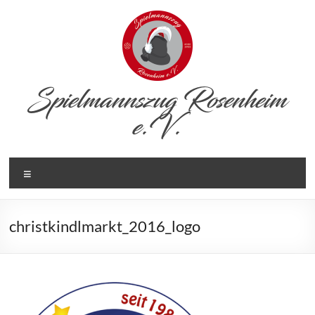
Zum
Inhalt
springen
Spielmannszug Rosenheim
e.V.
Menü
christkindlmarkt_2016_logo