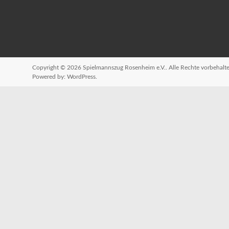
Copyright © 2026
Spielmannszug Rosenheim e.V.
. Alle Rechte vorbehal
Powered by:
WordPress
.