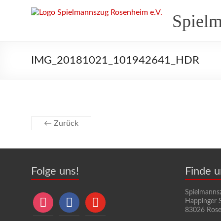
Zum
Inhalt
Spielm
springen
IMG_20181021_101942641_HDR
← Zurück
Folge uns!
Finde u
Spielmanns
instagram
facebook
youtube
Happinger S
83026 Ros