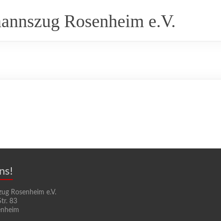
annszug Rosenheim e.V.
ns!
zug Rosenheim e.V.
tr. 83
enheim