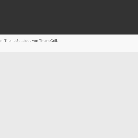
ten. Theme
Spacious
von ThemeGrill.